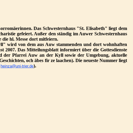
Borromäerinnen. Das Schwesternhaus "St. Elisabeth" liegt dem
ucharistie gefeiert. Außer den ständig im Auwer Schwesternhaus
ie hl. Messe dort mitfeiern.
r Kyll" wird von dem aus Auw stammenden und dort wohnhaften
 2007. Das Mitteilungsblatt informiert über die Gottesdienste
d der Pfarrei Auw an der Kyll sowie der Umgebung, aktuelle
eschichten, och äbes fir ze laachen). Die neueste Nummer liegt
:
).
heinza@uni-trier.de