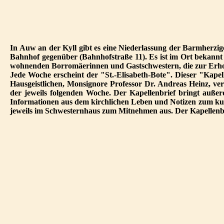
In Auw an der Kyll gibt es eine Niederlassung der Barmherzi
Bahnhof gegenüber (Bahnhofstraße 11). Es ist im Ort bekannt a
wohnenden Borromäerinnen und Gastschwestern, die zur Erholu
Jede Woche erscheint der "St.-Elisabeth-Bote". Dieser "Kap
Hausgeistlichen, Monsignore Professor Dr. Andreas Heinz, ver
der jeweils folgenden Woche. Der Kapellenbrief bringt auß
Informationen aus dem kirchlichen Leben und Notizen zum kultu
jeweils im Schwesternhaus zum Mitnehmen aus. Der Kapellenbri