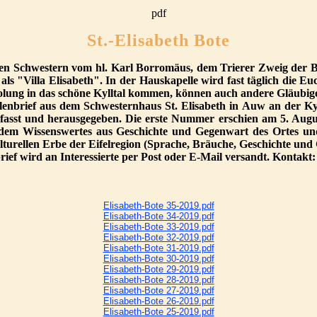
pdf
St.-Elisabeth Bote
gen Schwestern vom hl. Karl Borromäus, dem Trierer Zweig der 
ls "Villa Elisabeth". In der Hauskapelle wird fast täglich die E
ng in das schöne Kylltal kommen, können auch andere Gläubige d
ellenbrief aus dem Schwesternhaus St. Elisabeth in Auw an de
fasst und herausgegeben. Die erste Nummer erschien am 5. August
erdem Wissenswertes aus Geschichte und Gegenwart des Ortes un
rellen Erbe der Eifelregion (Sprache, Bräuche, Geschichte und G
ef wird an Interessierte per Post oder E-Mail versandt. Kontakt
Elisabeth-Bote 35-2019.pdf
Elisabeth-Bote 34-2019.pdf
Elisabeth-Bote 33-2019.pdf
Elisabeth-Bote 32-2019.pdf
Elisabeth-Bote 31-2019.pdf
Elisabeth-Bote 30-2019.pdf
Elisabeth-Bote 29-2019.pdf
Elisabeth-Bote 28-2019.pdf
Elisabeth-Bote 27-2019.pdf
Elisabeth-Bote 26-2019.pdf
Elisabeth-Bote 25-2019.pdf