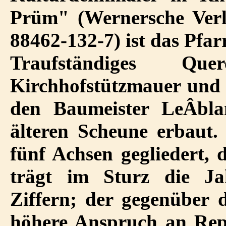
Prüm" (Wernersche Verla
88462-132-7) ist das Pfar
Traufständiges Qu
Kirchhofstützmauer und 
den Baumeister LeÂ­bla
älteren Scheune erbaut.
fünf Achsen gegliedert, 
trägt im Sturz die Ja
Ziffern; der gegenüber
höhere Anspruch an Repr